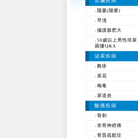
腎臟疾病
陽萎(陽痿)
早洩
攝護腺肥大
50歲以上男性排尿
困擾Q&A
泌尿疾病
皰疹
菜花
梅毒
尿道炎
酸痛疾病
骨刺
坐骨神經痛
骨質疏鬆症