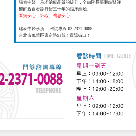
瑞泰中醫，為求治療品質的提升，全由院長張順航醫師
醫師親自看診行醫三十年的臨床經驗。
看病安心、細心、讓您安心
瑞泰中醫診所 諮詢專線:02-2371-0088
台北市萬華區康定路91號 ( 貴陽街口 )