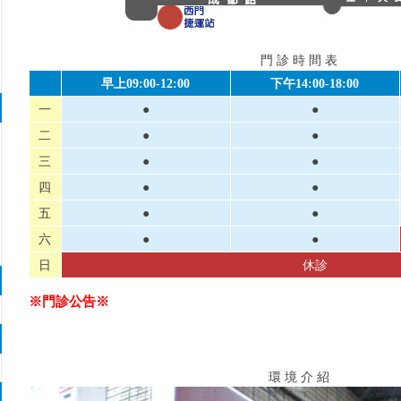
門 診 時 間 表
早上09:00-12:00
下午14:00-18:00
一
●
●
二
●
●
三
●
●
四
●
●
五
●
●
六
●
●
日
休診
※門診公告
※
環 境 介 紹