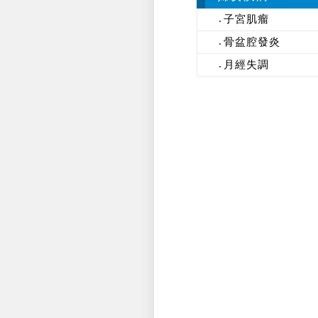
子宮肌瘤
骨盆腔發炎
月經失調