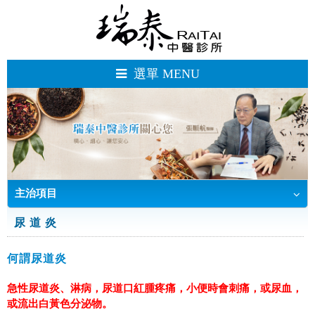
選單 MENU
主治項目
醫師介紹
服務地點
線上預約
主治項目
首頁
尿 道 炎
何謂尿道炎
急性尿道炎、淋病，尿道口紅腫疼痛，小便時會刺痛，或尿血，
或流出白黃色分泌物。