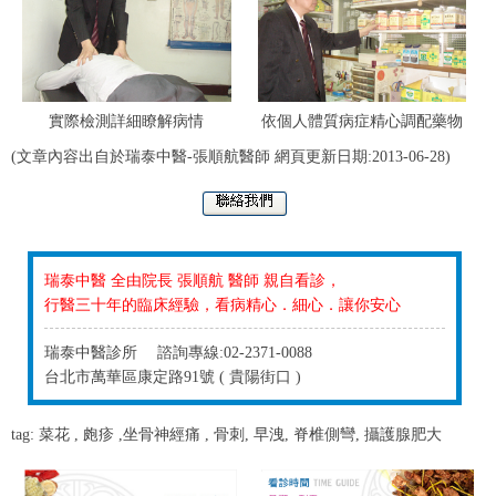
實際檢測詳細瞭解病情
依個人體質病症精心調配藥物
(文章內容出自於瑞泰中醫-張順航醫師 網頁更新日期:2013-06-28)
瑞泰中醫 全由院長 張順航 醫師 親自看診，
行醫三十年的臨床經驗，看病精心．細心．讓你安心
瑞泰中醫診所 諮詢專線:02-2371-0088
台北市萬華區康定路91號 ( 貴陽街口 )
tag:
菜花
,
皰疹
,
坐骨神經痛
,
骨刺
,
早洩
,
脊椎側彎
,
攝護腺肥大