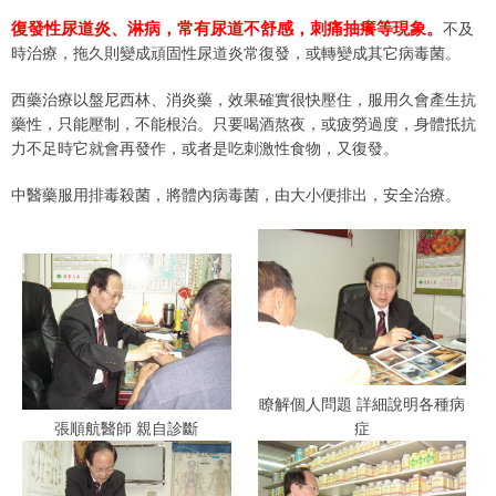
復發性尿道炎、淋病，常有尿道不舒感，刺痛抽癢等現象。
不及
時治療，拖久則變成頑固性尿道炎常復發，或轉變成其它病毒菌。
西藥治療以盤尼西林、消炎藥，效果確實很快壓住，服用久會產生抗
藥性，只能壓制，不能根治。只要喝酒熬夜，或疲勞過度，身體抵抗
力不足時它就會再發作，或者是吃刺激性食物，又復發。
中醫藥服用排毒殺菌，將體內病毒菌，由大小便排出，安全治療。
瞭解個人問題 詳細說明各種病
張順航醫師 親自診斷
症