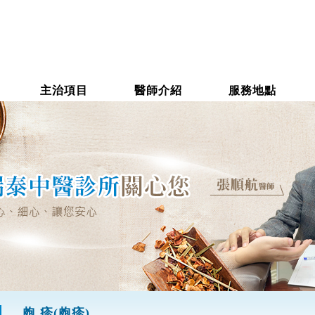
主治項目
醫師介紹
服務地點
皰 疹(皰疹)