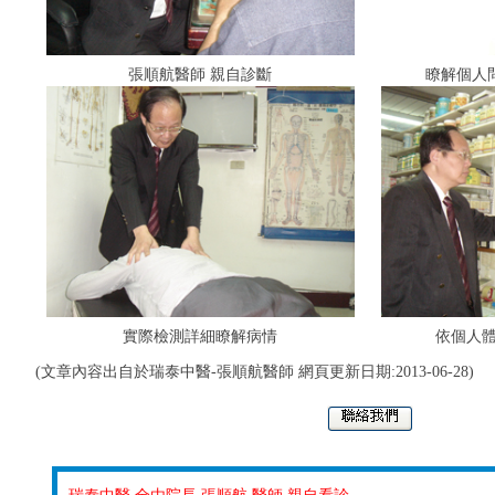
張順航醫師 親自診斷
瞭解個人
實際檢測詳細瞭解病情
依個人
(文章內容出自於瑞泰中醫-張順航醫師 網頁更新日期:2013-06-28)