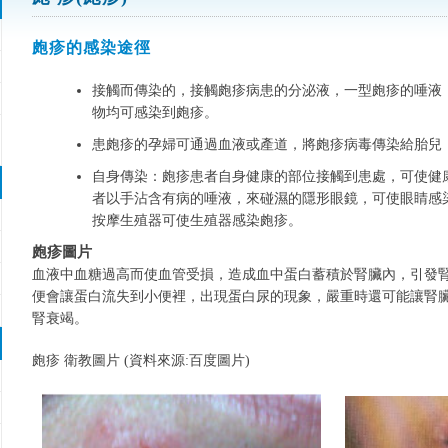
皰疹的感染途徑
接觸而傳染的，接觸皰疹病患的分泌液，一型皰疹的唾液
物均可感染到皰疹。
患皰疹的孕婦可通過血液或產道，將皰疹病毒傳染給胎兒
自身傳染：皰疹患者自身健康的部位接觸到患處，可使健
者以手沾含有病的唾液，來碰濕的隱形眼鏡，可使眼睛感
按摩生殖器可使生殖器感染皰疹。
皰疹圖片
血液中血糖過高而使血管受損，造成血中蛋白蓄積於腎臟內，引發
便會讓蛋白流失到小便裡，出現蛋白尿的現象，嚴重時還可能讓腎
腎衰竭。
皰疹 衛教圖片 (資料來源:百度圖片)