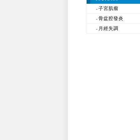
子宮肌瘤
骨盆腔發炎
月經失調