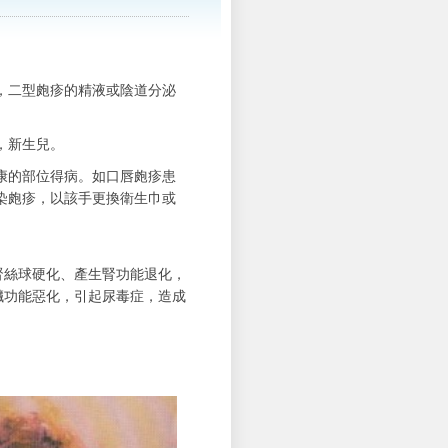
，二型皰疹的精液或陰道分泌
，新生兒。
康的部位得病。如口唇皰疹患
染皰疹，以該手更換衛生巾或
腎絲球硬化、產生腎功能退化，
臟功能惡化，引起尿毒症，造成