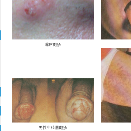
嘴唇皰疹
男性生殖器皰疹