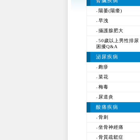
腎臟疾病
陽萎(陽痿)
早洩
攝護腺肥大
50歲以上男性排尿
困擾Q&A
泌尿疾病
皰疹
菜花
梅毒
尿道炎
酸痛疾病
骨刺
坐骨神經痛
骨質疏鬆症