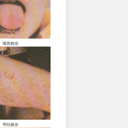
嘴唇皰疹
帶狀皰疹